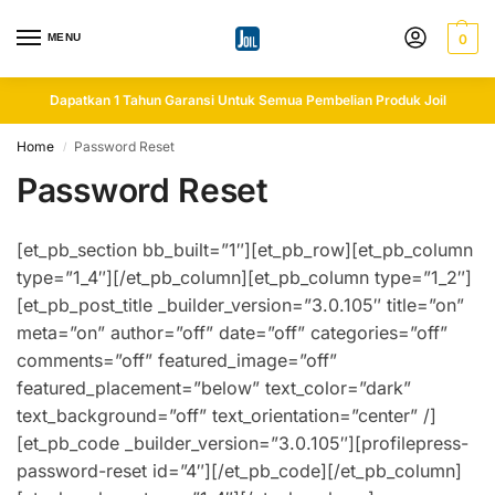
MENU
0
Dapatkan 1 Tahun Garansi Untuk Semua Pembelian Produk Joil
Home
Password Reset
/
Password Reset
[et_pb_section bb_built=”1″][et_pb_row][et_pb_column
type=”1_4″][/et_pb_column][et_pb_column type=”1_2″]
[et_pb_post_title _builder_version=”3.0.105″ title=”on”
meta=”on” author=”off” date=”off” categories=”off”
comments=”off” featured_image=”off”
featured_placement=”below” text_color=”dark”
text_background=”off” text_orientation=”center” /]
[et_pb_code _builder_version=”3.0.105″][profilepress-
password-reset id=”4″][/et_pb_code][/et_pb_column]